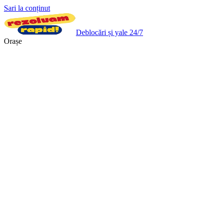
Sari la conținut
Deblocări și yale 24/7
Orașe