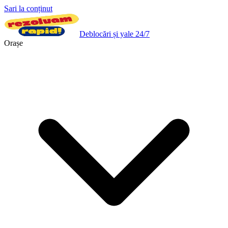
Sari la conținut
Deblocări și yale 24/7
Orașe