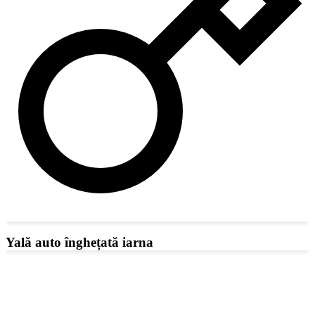
Yală auto înghețată iarna