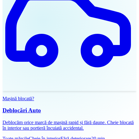
Mașină blocată?
Deblocări Auto
Deblocăm orice marcă de mașină rapid și fără daune. Cheie blocată
în interior sau portieră încuiată accidental.
Toate mărcile
Cheie în interior
Fără deteriorare
20 min