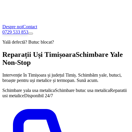
Despre noi
Contact
0729 533 853
Yală defectă? Butuc blocat?
Reparații Uși
Timișoara
Schimbare Yale
Non-Stop
Intervenție în
Timișoara
și județul
Timiș
. Schimbăm yale, butuci,
broaște pentru uși metalice și termopan. Sună acum.
Schimbare yala usa metalica
Schimbare butuc usa metalica
Reparatii
usi metalice
Disponibil 24/7