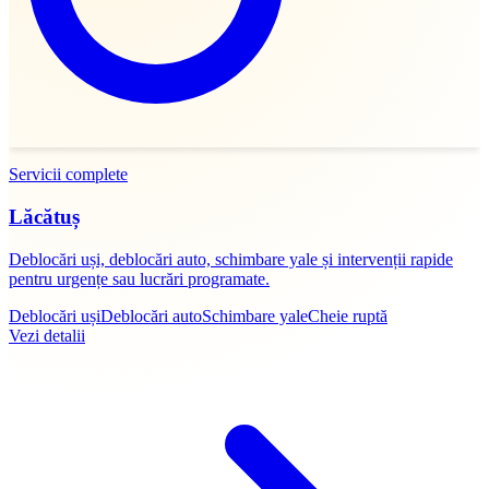
Servicii complete
Lăcătuș
Deblocări uși, deblocări auto, schimbare yale și intervenții rapide
pentru urgențe sau lucrări programate.
Deblocări uși
Deblocări auto
Schimbare yale
Cheie ruptă
Vezi detalii