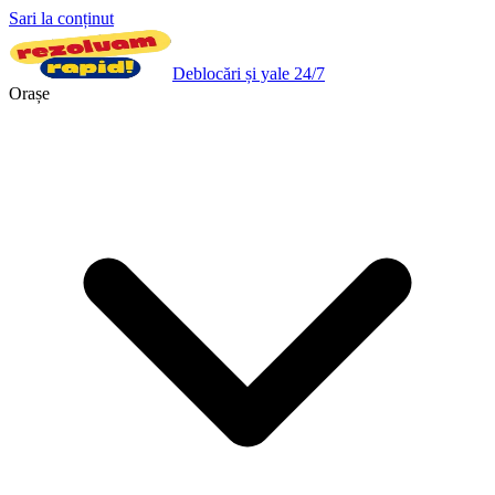
Sari la conținut
Deblocări și yale 24/7
Orașe