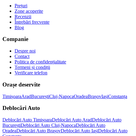
Prețuri
Zone acoperite
Recenzii
Întrebări frecvente
Blog
Companie
Despre noi
Contact
Politica de confidențialitate
Termeni și condiții
Verificare telefon
Orașe deservite
Timișoara
Arad
București
Cluj-Napoca
Oradea
Brașov
Iași
Constanța
Deblocări Auto
Deblocări Auto Timișoara
Deblocări Auto Arad
Deblocări Auto
București
Deblocări Auto Cluj-Napoca
Deblocări Auto
Oradea
Deblocări Auto Brașov
Deblocări Auto Iași
Deblocări Auto