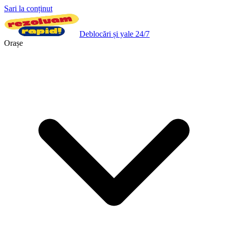
Sari la conținut
Deblocări și yale 24/7
Orașe