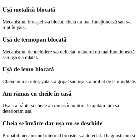
Ușă metalică blocată
Mecanismul broaștei s-a blocat, cheia nu mai funcționează sau s-a
rupt în yală.
Ușă de termopan blocată
Mecanismul de închidere s-a defectat, mânerul nu mai funcționează
sau ușa s-a dilatat.
Ușă de lemn blocată
Cheia nu mai intră, yala s-a gripat sau ușa s-a umflat de la umiditate.
Am rămas cu cheile în casă
Ușa s-a trântit și cheile au rămas înăuntru. Te ajutăm fără să
deteriorăm ușa.
Cheia se învârte dar ușa nu se deschide
Probabil mecanismul intern al broaștei s-a defectat. Diagnosticăm și