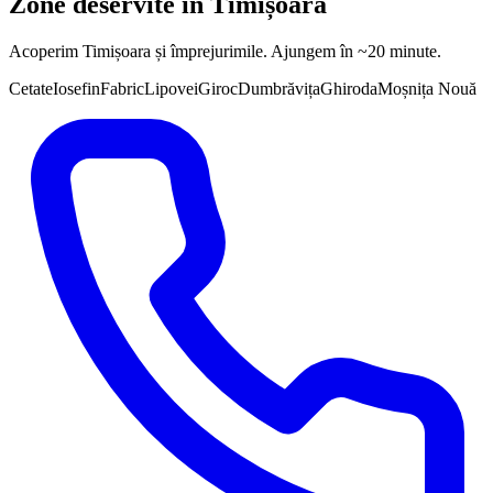
Zone deservite în
Timișoara
Acoperim
Timișoara
și împrejurimile. Ajungem în ~20 minute.
Cetate
Iosefin
Fabric
Lipovei
Giroc
Dumbrăvița
Ghiroda
Moșnița Nouă