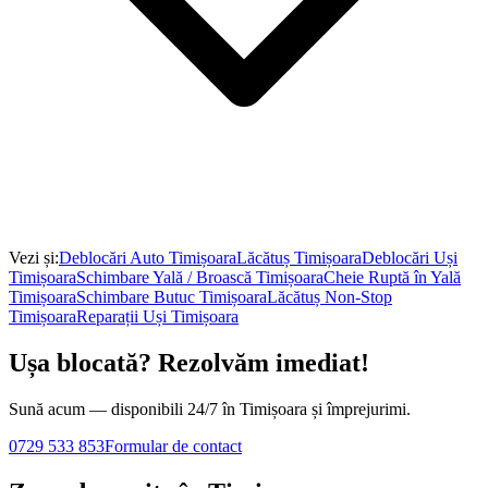
Vezi și:
Deblocări Auto
Timișoara
Lăcătuș
Timișoara
Deblocări Uși
Timișoara
Schimbare Yală / Broască
Timișoara
Cheie Ruptă în Yală
Timișoara
Schimbare Butuc
Timișoara
Lăcătuș Non-Stop
Timișoara
Reparații Uși
Timișoara
Ușa blocată? Rezolvăm imediat!
Sună acum — disponibili 24/7 în Timișoara și împrejurimi.
0729 533 853
Formular de contact