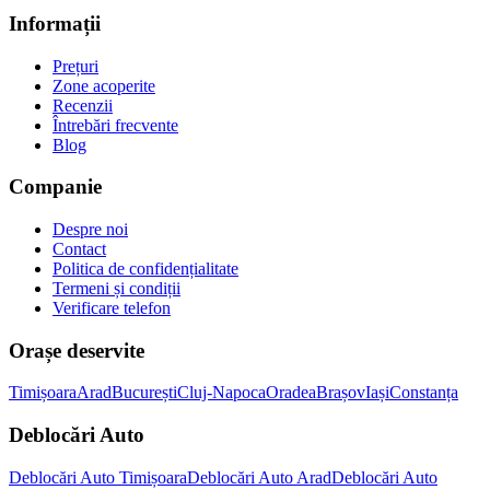
Informații
Prețuri
Zone acoperite
Recenzii
Întrebări frecvente
Blog
Companie
Despre noi
Contact
Politica de confidențialitate
Termeni și condiții
Verificare telefon
Orașe deservite
Timișoara
Arad
București
Cluj-Napoca
Oradea
Brașov
Iași
Constanța
Deblocări Auto
Deblocări Auto Timișoara
Deblocări Auto Arad
Deblocări Auto