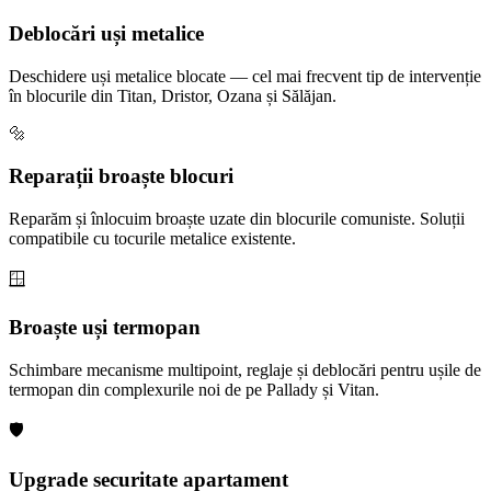
Deblocări uși metalice
Deschidere uși metalice blocate — cel mai frecvent tip de intervenție
în blocurile din Titan, Dristor, Ozana și Sălăjan.
🔩
Reparații broaște blocuri
Reparăm și înlocuim broaște uzate din blocurile comuniste. Soluții
compatibile cu tocurile metalice existente.
🪟
Broaște uși termopan
Schimbare mecanisme multipoint, reglaje și deblocări pentru ușile de
termopan din complexurile noi de pe Pallady și Vitan.
🛡️
Upgrade securitate apartament