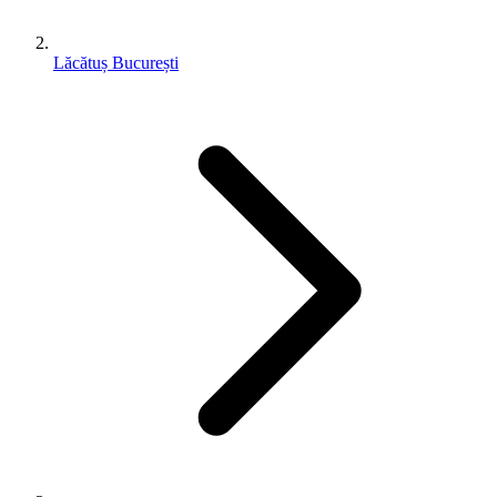
Lăcătuș București