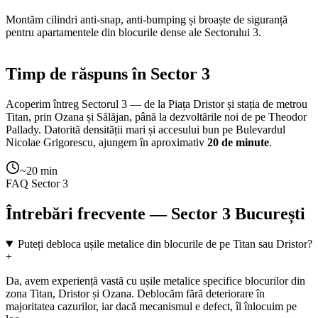
Montăm cilindri anti-snap, anti-bumping și broaște de siguranță
pentru apartamentele din blocurile dense ale Sectorului 3.
Timp de răspuns în Sector 3
Acoperim întreg Sectorul 3 — de la Piața Dristor și stația de metrou
Titan, prin Ozana și Sălăjan, până la dezvoltările noi de pe Theodor
Pallady. Datorită densității mari și accesului bun pe Bulevardul
Nicolae Grigorescu, ajungem în aproximativ
20 de minute
.
~20 min
FAQ Sector 3
Întrebări frecvente — Sector 3 București
Puteți debloca ușile metalice din blocurile de pe Titan sau Dristor?
+
Da, avem experiență vastă cu ușile metalice specifice blocurilor din
zona Titan, Dristor și Ozana. Deblocăm fără deteriorare în
majoritatea cazurilor, iar dacă mecanismul e defect, îl înlocuim pe