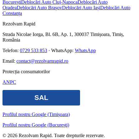
București
Deblocări Auto Cluj-Napoca
Deblocări Auto
Oradea
Deblocări Auto Brașov
Deblocări Auto Iași
Deblocări Auto
Constanța
Rezolvam Rapid
Strada Nicolae Iorga, Bl. 6B, Ap. 1, 300037 Timișoara, Timiș,
România
Telefon:
0729 533 853
· WhatsApp:
WhatsApp
Email:
contact@rezolvamrapid.ro
Protecția consumatorilor
ANPC
Profilul nostru Google (Timișoara)
Profilul nostru Google (București)
©
2026
Rezolvam Rapid
. Toate drepturile rezervate.