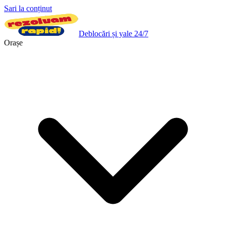
Sari la conținut
Deblocări și yale 24/7
Orașe