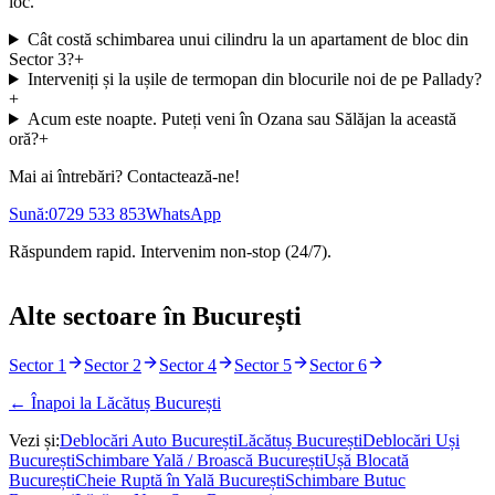
loc.
Cât costă schimbarea unui cilindru la un apartament de bloc din
Sector 3?
+
Interveniți și la ușile de termopan din blocurile noi de pe Pallady?
+
Acum este noapte. Puteți veni în Ozana sau Sălăjan la această
oră?
+
Mai ai întrebări? Contactează-ne!
Sună:
0729 533 853
WhatsApp
Răspundem rapid. Intervenim non-stop (24/7).
Alte sectoare în București
Sector 1
Sector 2
Sector 4
Sector 5
Sector 6
← Înapoi la Lăcătuș București
Vezi și:
Deblocări Auto
București
Lăcătuș
București
Deblocări Uși
București
Schimbare Yală / Broască
București
Ușă Blocată
București
Cheie Ruptă în Yală
București
Schimbare Butuc