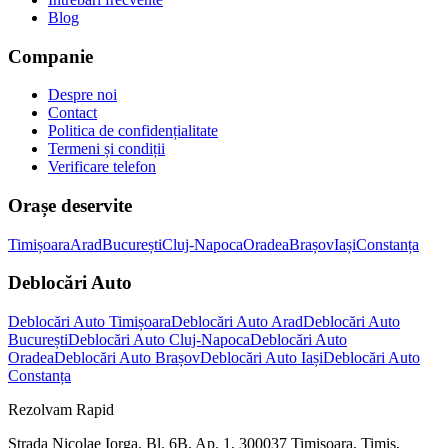
Blog
Companie
Despre noi
Contact
Politica de confidențialitate
Termeni și condiții
Verificare telefon
Orașe deservite
Timișoara
Arad
București
Cluj-Napoca
Oradea
Brașov
Iași
Constanța
Deblocări Auto
Deblocări Auto Timișoara
Deblocări Auto Arad
Deblocări Auto
București
Deblocări Auto Cluj-Napoca
Deblocări Auto
Oradea
Deblocări Auto Brașov
Deblocări Auto Iași
Deblocări Auto
Constanța
Rezolvam Rapid
Strada Nicolae Iorga, Bl. 6B, Ap. 1, 300037 Timișoara, Timiș,