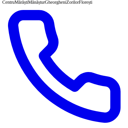
Centru
Mărăști
Mănăștur
Gheorgheni
Zorilor
Florești