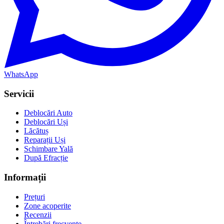
WhatsApp
Servicii
Deblocări Auto
Deblocări Uși
Lăcătuș
Reparații Uși
Schimbare Yală
După Efracție
Informații
Prețuri
Zone acoperite
Recenzii
Întrebări frecvente