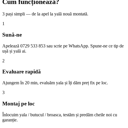
Cum funcționează?
3 pași simpli — de la apel la yală nouă montată.
1
Sună-ne
Apelează 0729 533 853 sau scrie pe WhatsApp. Spune-ne ce tip de
ușă și yală ai.
2
Evaluare rapidă
Ajungem în 20 min, evaluăm yala și îți dăm preț fix pe loc.
3
Montaj pe loc
Înlocuim yala / butucul / broasca, testăm și predăm cheile noi cu
garanție.