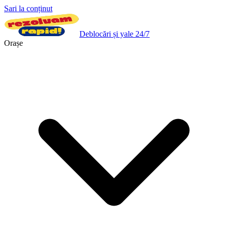
Sari la conținut
Deblocări și yale 24/7
Orașe