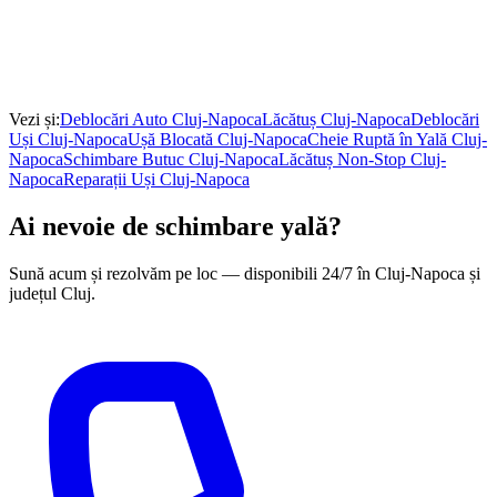
Vezi și:
Deblocări Auto
Cluj-Napoca
Lăcătuș
Cluj-Napoca
Deblocări
Uși
Cluj-Napoca
Ușă Blocată
Cluj-Napoca
Cheie Ruptă în Yală
Cluj-
Napoca
Schimbare Butuc
Cluj-Napoca
Lăcătuș Non-Stop
Cluj-
Napoca
Reparații Uși
Cluj-Napoca
Ai nevoie de schimbare yală?
Sună acum și rezolvăm pe loc — disponibili 24/7 în Cluj-Napoca și
județul Cluj.