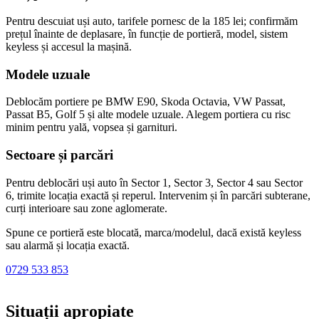
Pentru descuiat uși auto, tarifele pornesc de la 185 lei; confirmăm
prețul înainte de deplasare, în funcție de portieră, model, sistem
keyless și accesul la mașină.
Modele uzuale
Deblocăm portiere pe BMW E90, Skoda Octavia, VW Passat,
Passat B5, Golf 5 și alte modele uzuale. Alegem portiera cu risc
minim pentru yală, vopsea și garnituri.
Sectoare și parcări
Pentru deblocări uși auto în Sector 1, Sector 3, Sector 4 sau Sector
6, trimite locația exactă și reperul. Intervenim și în parcări subterane,
curți interioare sau zone aglomerate.
Spune ce portieră este blocată, marca/modelul, dacă există keyless
sau alarmă și locația exactă.
0729 533 853
Situații apropiate