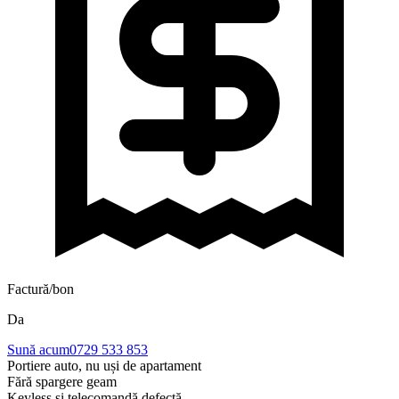
Factură/bon
Da
Sună acum
0729 533 853
Portiere auto, nu uși de apartament
Fără spargere geam
Keyless și telecomandă defectă