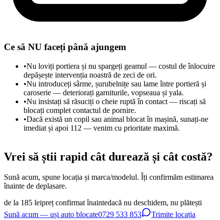
Ce să NU faceți până ajungem
•
Nu loviți portiera și nu spargeți geamul — costul de înlocuire
depășește intervenția noastră de zeci de ori.
•
Nu introduceți sârme, șurubelnițe sau lame între portieră și
caroserie — deteriorați garniturile, vopseaua și yala.
•
Nu insistați să răsuciți o cheie ruptă în contact — riscați să
blocați complet contactul de pornire.
•
Dacă există un copil sau animal blocat în mașină, sunați-ne
imediat și apoi 112 — venim cu prioritate maximă.
Vrei să știi rapid cât durează și cât costă?
Sună acum, spune locația și marca/modelul. Îți confirmăm estimarea
înainte de deplasare.
de la 185 lei
preț confirmat înainte
dacă nu deschidem, nu plătești
Sună acum — uși auto blocate
0729 533 853
Trimite locația