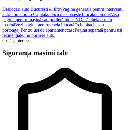
Deblocări auto București & Ilfov
Pagina generală pentru intervenții
auto non-stop în Capitală.
Dacă mașina este blocată complet
Vezi
pagina pentru mașină sau portieră blocată.
Dacă cheia este în
mașină
Vezi pagina pentru cheia blocată în habitaclu sau
portbagaj.
Pentru uși de apartament/casă
Pagina separată pentru uși
rezidențiale, nu portiere auto.
Grijă și atenție
Siguranța mașinii tale