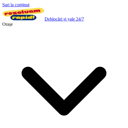
Sari la conținut
Deblocări și yale 24/7
Orașe