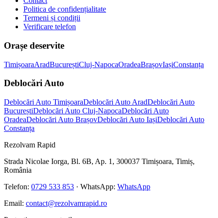
Contact
Politica de confidențialitate
Termeni și condiții
Verificare telefon
Orașe deservite
Timișoara
Arad
București
Cluj-Napoca
Oradea
Brașov
Iași
Constanța
Deblocări Auto
Deblocări Auto Timișoara
Deblocări Auto Arad
Deblocări Auto
București
Deblocări Auto Cluj-Napoca
Deblocări Auto
Oradea
Deblocări Auto Brașov
Deblocări Auto Iași
Deblocări Auto
Constanța
Rezolvam Rapid
Strada Nicolae Iorga, Bl. 6B, Ap. 1, 300037 Timișoara, Timiș,
România
Telefon:
0729 533 853
· WhatsApp:
WhatsApp
Email:
contact@rezolvamrapid.ro