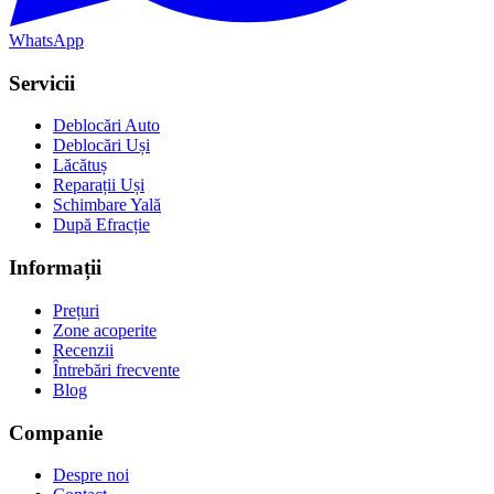
WhatsApp
Servicii
Deblocări Auto
Deblocări Uși
Lăcătuș
Reparații Uși
Schimbare Yală
După Efracție
Informații
Prețuri
Zone acoperite
Recenzii
Întrebări frecvente
Blog
Companie
Despre noi