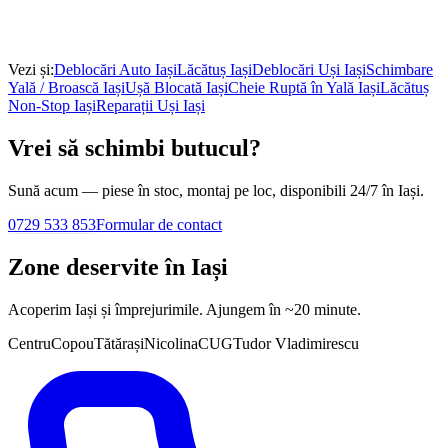
Vezi și:
Deblocări Auto
Iași
Lăcătuș
Iași
Deblocări Uși
Iași
Schimbare
Yală / Broască
Iași
Ușă Blocată
Iași
Cheie Ruptă în Yală
Iași
Lăcătuș
Non-Stop
Iași
Reparații Uși
Iași
Vrei să schimbi butucul?
Sună acum — piese în stoc, montaj pe loc, disponibili 24/7 în Iași.
0729 533 853
Formular de contact
Zone deservite în
Iași
Acoperim
Iași
și împrejurimile. Ajungem în ~20 minute.
Centru
Copou
Tătărași
Nicolina
CUG
Tudor Vladimirescu