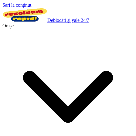
Sari la conținut
Deblocări și yale 24/7
Orașe