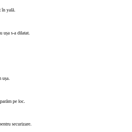
 în yală.
 ușa s-a dilatat.
m ușa.
eparăm pe loc.
pentru securizare.