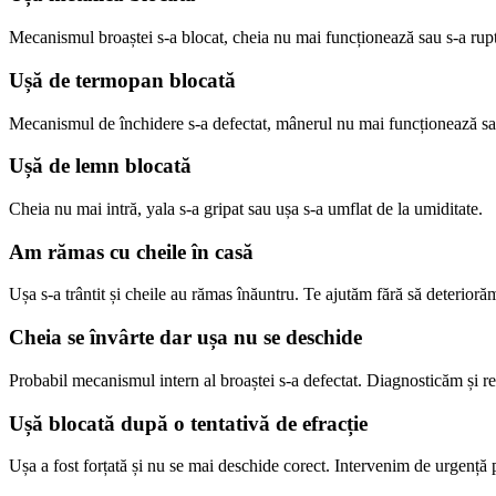
Mecanismul broaștei s-a blocat, cheia nu mai funcționează sau s-a rupt
Ușă de termopan blocată
Mecanismul de închidere s-a defectat, mânerul nu mai funcționează sau
Ușă de lemn blocată
Cheia nu mai intră, yala s-a gripat sau ușa s-a umflat de la umiditate.
Am rămas cu cheile în casă
Ușa s-a trântit și cheile au rămas înăuntru. Te ajutăm fără să deterioră
Cheia se învârte dar ușa nu se deschide
Probabil mecanismul intern al broaștei s-a defectat. Diagnosticăm și r
Ușă blocată după o tentativă de efracție
Ușa a fost forțată și nu se mai deschide corect. Intervenim de urgență 