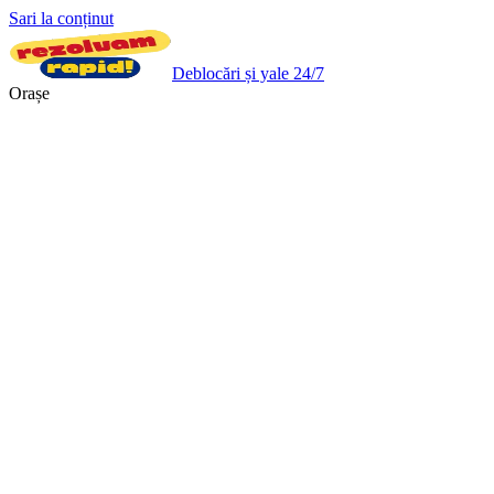
Sari la conținut
Deblocări și yale 24/7
Orașe