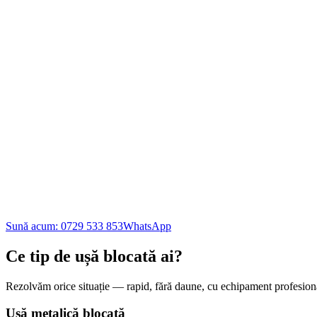
Sună acum:
0729 533 853
WhatsApp
Ce tip de ușă blocată ai?
Rezolvăm orice situație — rapid, fără daune, cu echipament profesion
Ușă metalică blocată